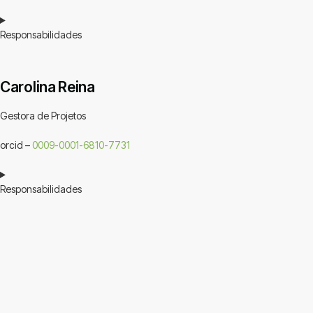
Responsabilidades
Carolina Reina
Gestora de Projetos
orcid –
0009-0001-6810-7731
Responsabilidades
Depoimento
Educadora Social A.C.
Educadora Social A.C.
“Sempre se mostraram acessíveis, claros na explicação dos objetivos do
estudo e na forma como iriam proceder. Foram sempre simpáticos,
sorridentes e afáveis com todos os elementos da nossa