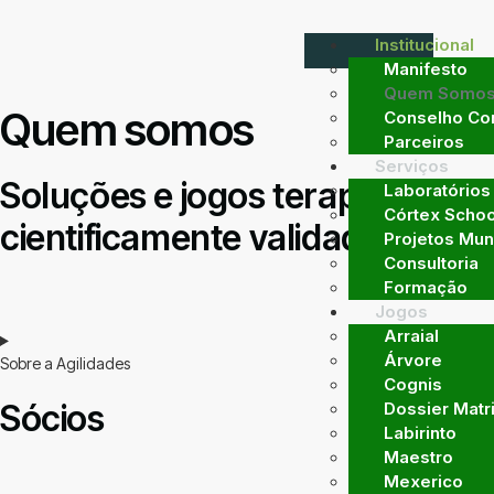
Institucional
Manifesto
Quem Somo
Quem somos
Conselho Con
Parceiros
Serviços
Soluções e jogos terapêuticos
Laboratórios
Córtex Schoo
cientificamente validados
Projetos Mun
Consultoria
Formação
Jogos
Arraial
Árvore
Sobre a Agilidades
Cognis
Sócios
Dossier Matr
Labirinto
Maestro
Mexerico