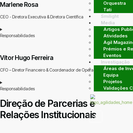
Orquestra
Marlene Rosa
Tati
Smilight
CEO - Diretora Executiva & Diretora Científica
Media
Artigos Publ
Responsabilidades
Atividades
Agil Magazin
Prémios e R
Eventos
Vítor Hugo Ferreira
Investigação
Áreas de Inv
CFO – Diretor Financeiro & Coordenador de Operações
Equipa
Projetos
Validações Ci
Responsabilidades
Direção de Parcerias e
Relações Institucionais
X