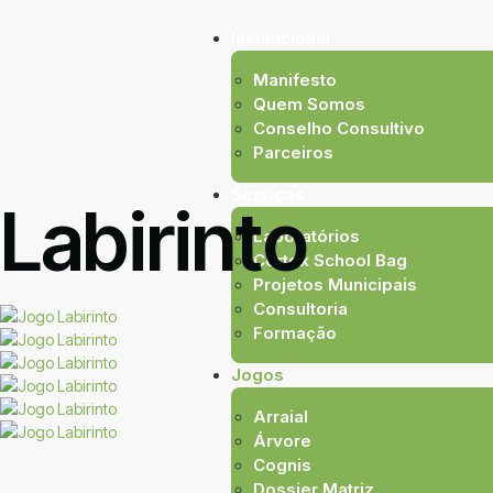
Institucional
Manifesto
Quem Somos
Conselho Consultivo
Parceiros
Serviços
Labirinto
Laboratórios
Córtex School Bag
Projetos Municipais
Consultoria
Formação
Jogos
Arraial
Árvore
Cognis
Dossier Matriz