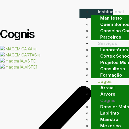
Institucional
Manifesto
Quem Somo
Cognis
Conselho Con
Parceiros
Serviços
Laboratórios
Córtex Schoo
Projetos Mun
Consultoria
Formação
Jogos
Arraial
Árvore
Cognis
Dossier Matr
Labirinto
Maestro
Mexerico