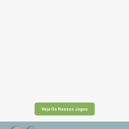
no risco de queda
Arraial
Treino de coordenação, atenção e criatividade através de sequências
rítmicas
Maestro
Desenvolvida para trabalhar ritmo, coordenação dos membros
superiores, atenção e agilidade mental
Orquestra
Trabalha a atenção, agilidade e coordenação através de cartas de
movimento e repetição
Veja Os Nossos Jogos