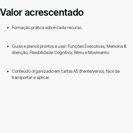
Valor acrescentado
Formação prática sobre cada recurso.
Guias e planos prontos a usar: Funções Executivas, Memória &
Atenção, Flexibilidade Cognitiva, Ritmo e Movimento.
Conteúdo organizado em cartas A5 (frente/verso), fácil de
transportar e aplicar.
Depoimento
I.G. 77 ANOS
Participante
“Acho que estes jogos são importantes para a instituição, por nos ajudar
a puxar um bocadinho pela cabeça e a passar um bom momento.
Ficamos ali concentrados a tentar resolver as coisas e nem damos pelo
tempo passar. Gostei muito de participar no vosso projeto."