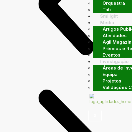
Orquestra
Tati
Smilight
Media
Artigos Publ
Atividades
Agil Magazin
Prémios e R
Eventos
Investigação
Áreas de Inv
Equipa
Projetos
Validações Ci
X