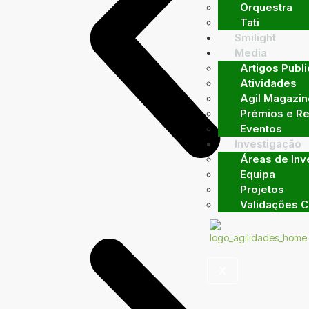
Orquestra
Tati
Smilight
Media
Artigos Publ
Atividades
Agil Magazin
Prémios e R
Eventos
Investigação
Áreas de Inv
Equipa
Projetos
Validações Ci
X