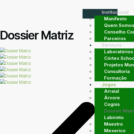
Institucional
Manifesto
Quem Somo
Dossier Matriz
Conselho Con
Parceiros
Serviços
Laboratórios
Córtex Schoo
Projetos Mun
Consultoria
Formação
Jogos
Arraial
Árvore
Cognis
Dossier Matr
Labirinto
Maestro
Mexerico